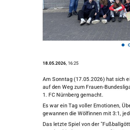
e.V.
Versener Straße 69
49716 Meppen
0 59 31 / 81 99
info@sv-union-
meppen.de
18.05.2026
, 16:25
Am Sonntag (17.05.2026) hat sich e
auf den Weg zum Frauen-Bundeslig
1. FC Nürnberg gemacht.
Es war ein Tag voller Emotionen, Üb
gewannen die Wölfinnen mit 3:1, jed
Das letzte Spiel von der "Fußballgöt