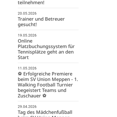
teilnehmen!
Mitglied werden
20.05.2026
Newsletter
Trainer und Betreuer
gesucht!
Kontakt
19.05.2026
Online
Platzbuchungssystem für
Tennisplätze geht an den
Start
11.05.2026
⚽️ Erfolgreiche Premiere
beim SV Union Meppen - 1.
Walking Football Turnier
begeistert Teams und
Zuschauer ⚽️
29.04.2026
Tag des Mädchenfußball