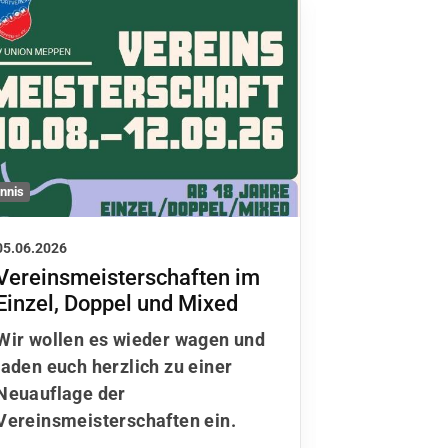
Allgemein
nnis
03.06.2026
05.06.2026
Deine Mei
Vereinsmeisterschaften im
an der M
Einzel, Doppel und Mixed
2026 tei
Wir wollen es wieder wagen und
Wie zufried
laden euch herzlich zu einer
unserem S
Neuauflage der
können wir
Vereinsmeisterschaften ein.
deiner Tei