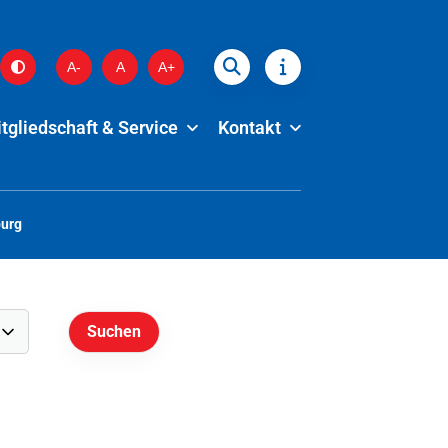
A-
A
A+
tgliedschaft & Service
Kontakt
burg