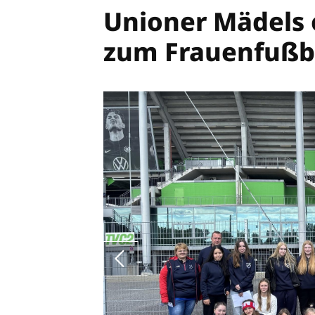
Unioner Mädels o
zum Frauenfußba
SV Union Meppen 1947
In