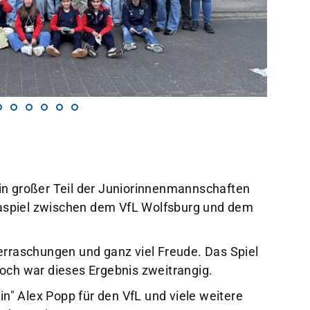
Newsroom
Formulare & Anträge
Unser Sportangebot
Downloads
Sportsuche
Fragen & Antworten
Veranstaltungen
Interner Bereich
in großer Teil der Juniorinnenmannschaften
aspiel zwischen dem VfL Wolfsburg und dem
erraschungen und ganz viel Freude. Das Spiel
och war dieses Ergebnis zweitrangig.
tin" Alex Popp für den VfL und viele weitere