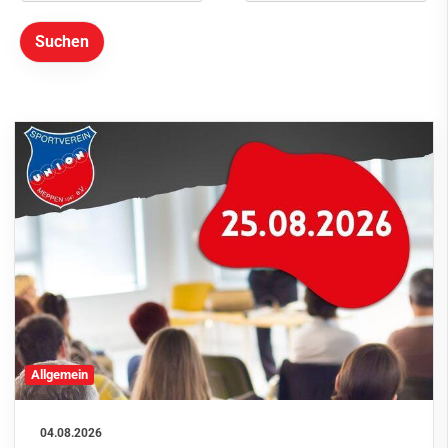
Sportdeutschland-News
Das LSB-Magazin
Sportangebot
Vereins-Shop
Mitgliedschaft & Service
Kontakt
Allgemein
04.08.2026