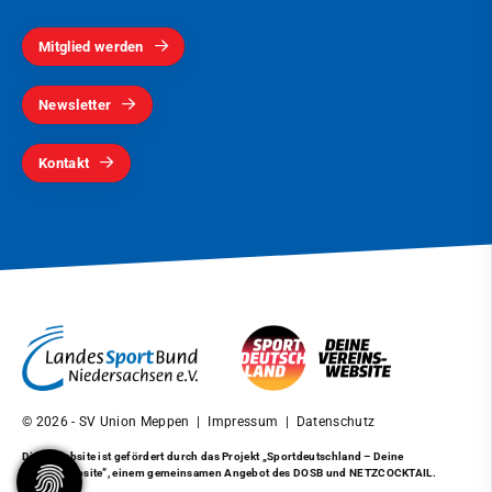
Mitglied werden
Newsletter
Kontakt
© 2026 - SV Union Meppen |
Impressum
|
Datenschutz
Diese Website ist gefördert durch das Projekt
„Sportdeutschland – Deine
Vereinswebsite”
, einem gemeinsamen Angebot des DOSB und NETZCOCKTAIL.