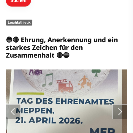
Sportdeutschland-News
Das LSB-Magazin
Leichtathletik
Sportangebot
🔵🔴 Ehrung, Anerkennung und ein
Vereins-Shop
starkes Zeichen für den
Zusammenhalt 🔴🔵
Mitgliedschaft & Service
Kontakt