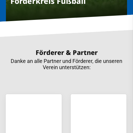
Förderkreis Fußball
Übungsleitervertrag
Trainerlizenz
Führungszeugnis
Formulare & Anträge
Förderer & Partner
Mitgliedsbeiträge
Danke an alle Partner und Förderer, die unseren
Mitgliedsausweis
Verein unterstützen:
Downloads
Fragen & Antworten
Kontakt