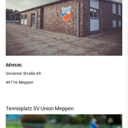
Satzung & Protokolle
Förderkreis Fußball
Stellenangebote
Ehrenamt
Partner
News
Adresse:
Sportangebot
Versener Straße 69
49716 Meppen
Vereins-Shop
Mitgliedschaft & Service
Kontakt
Tennisplatz SV Union Meppen