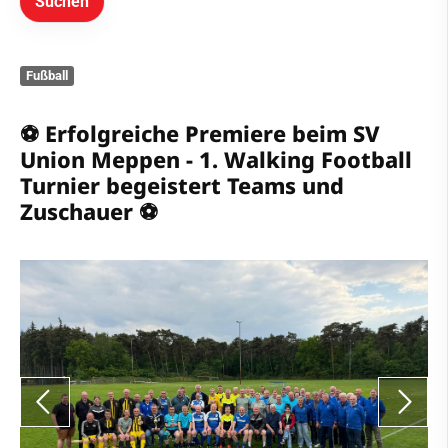
Sportdeutschland-News
Das LSB-Magazin
Fußball
Sportangebot
⚽️ Erfolgreiche Premiere beim SV
Vereins-Shop
Union Meppen - 1. Walking Football
Turnier begeistert Teams und
Mitgliedschaft & Service
Zuschauer ⚽️
Kontakt