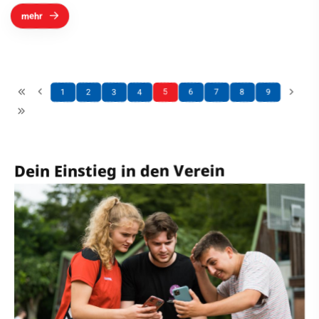
mehr
1
2
3
4
5
6
7
8
9
Dein Einstieg in den Verein